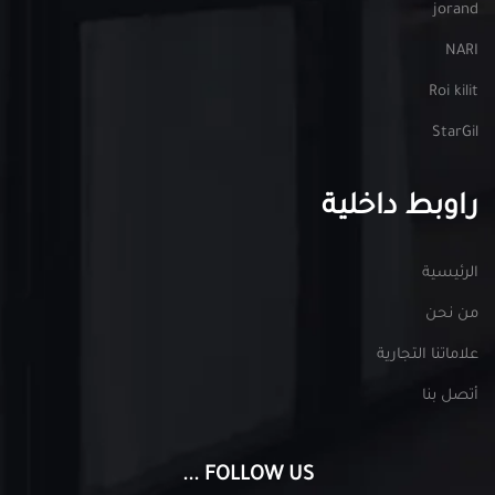
jorand
NARI
Roi kilit
StarGil
راوبط داخلية
الرئيسية
من نحن
علاماتنا التجارية
أتصل بنا
FOLLOW US ...