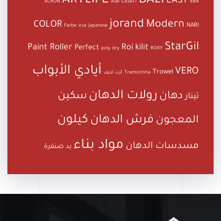
ARTLIFE
DALI
EASY
ACRON
ASA
CASATI
888
jorand
Modern
COLOR
NARI
Farbe
icsa
Japanese
StarGil
Paint Roller
Roi kilit
Perfect
poly dry
ROXY
أيادي الأبواب
VERO
Trowel
Tramontina
آرت لايف
رولات الدهان
دهان
سكين
تينار
كيلون
فرش الدهان
المعجون
مواد بناء
مسدسات الدهان
يد صنفرة