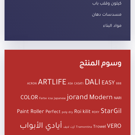
كيلون وقلب باب
مسدسات دهان
مواد البناء
وسوم المنتج
ARTLIFE
DALI
EASY
ACRON
ASA
CASATI
888
jorand
Modern
COLOR
NARI
Farbe
icsa
Japanese
StarGil
Paint Roller
Roi kilit
Perfect
poly dry
ROXY
أيادي الأبواب
VERO
Trowel
Tramontina
آرت لايف