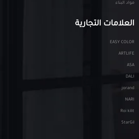
مواد البناء
العلامات التجارية
EASY COLOR
ARTLIFE
ASA
DALI
jorand
NARI
Roi kilit
StarGil