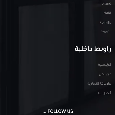
jorand
NARI
Roi kilit
StarGil
راوبط داخلية
الرئيسية
من نحن
علاماتنا التجارية
أتصل بنا
FOLLOW US ...