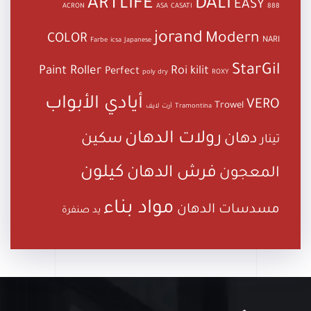
ARTLIFE
DALI
EASY
ACRON
ASA
CASATI
888
jorand
Modern
COLOR
NARI
Farbe
icsa
Japanese
StarGil
Paint Roller
Roi kilit
Perfect
poly dry
ROXY
أيادي الأبواب
VERO
Trowel
Tramontina
آرت لايف
رولات الدهان
دهان
سكين
تينار
كيلون
فرش الدهان
المعجون
مواد بناء
مسدسات الدهان
يد صنفرة