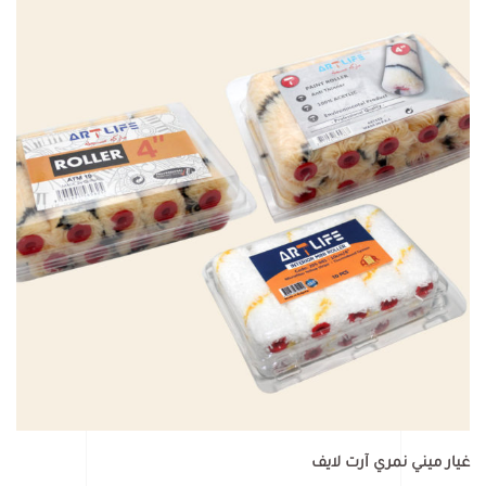
غيار ميني نمري آرت لايف