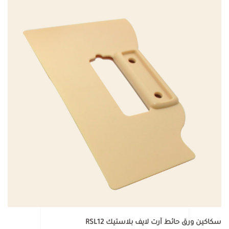
سكاكين ورق حائط آرت لايف بلاستيك RSL12