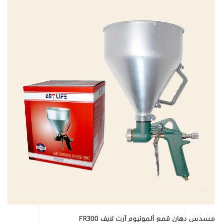
مسدس دهان قمع ألمونيوم آرت لايف FR300