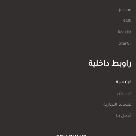
jorand
NARI
Roi kilit
StarGil
راوبط داخلية
الرئيسية
من نحن
علاماتنا التجارية
أتصل بنا