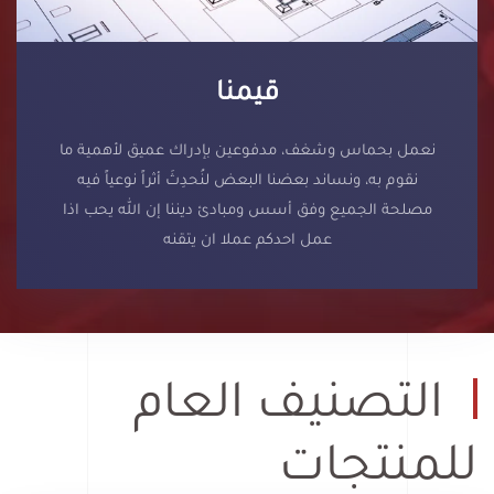
قيمنا
نعمل بحماس وشغف، مدفوعين بإدراك عميق لأهمية ما
نقوم به، ونساند بعضنا البعض لنُحدِثَ أثراً نوعياً فيه
مصلحة الجميع وفق أسس ومبادئ ديننا إن الله يحب اذا
عمل احدكم عملا ان يتقنه
التصنيف العام
للمنتجات