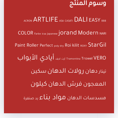
وسوم المنتج
ARTLIFE
DALI
EASY
ACRON
ASA
CASATI
888
jorand
Modern
COLOR
NARI
Farbe
icsa
Japanese
StarGil
Paint Roller
Roi kilit
Perfect
poly dry
ROXY
أيادي الأبواب
VERO
Trowel
Tramontina
آرت لايف
رولات الدهان
دهان
سكين
تينار
كيلون
فرش الدهان
المعجون
مواد بناء
مسدسات الدهان
يد صنفرة