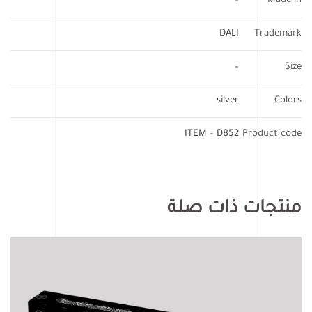
–
Made in
DALI
Trademark
–
Size
silver
Colors
ITEM – D852
Product code
منتجات ذات صلة