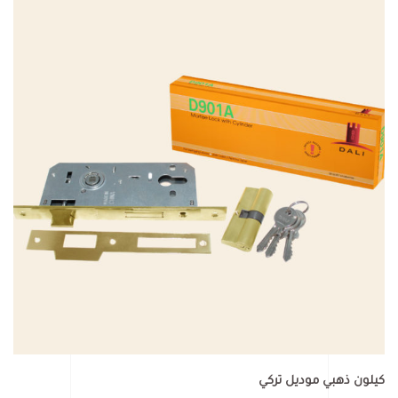
كيلون ذهبي موديل تركي