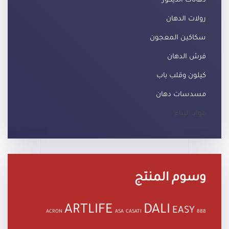
دهانات الديكور
رولات الدهان
سكاكين المعجون
فرش الدهان
كيلون وقلب باب
مسدسات دهان
مواد البناء
وسوم المنتج
ARTLIFE
DALI
EASY
ACRON
ASA
CASATI
888