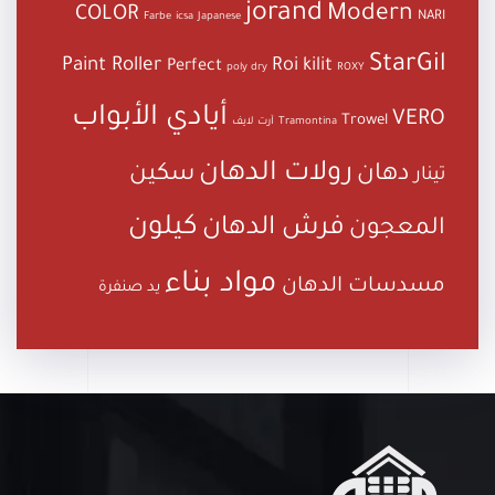
jorand
Modern
COLOR
NARI
Farbe
icsa
Japanese
StarGil
Paint Roller
Roi kilit
Perfect
poly dry
ROXY
أيادي الأبواب
VERO
Trowel
Tramontina
آرت لايف
رولات الدهان
دهان
سكين
تينار
كيلون
فرش الدهان
المعجون
مواد بناء
مسدسات الدهان
يد صنفرة