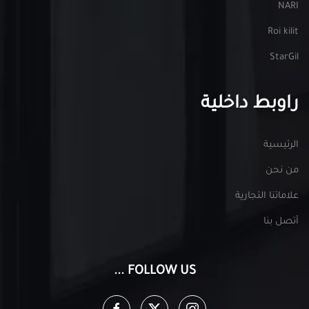
NARI
Roi kilit
StarGil
راوبط داخلية
الرئيسية
من نحن
علاماتنا التجارية
أتصل بنا
FOLLOW US ...