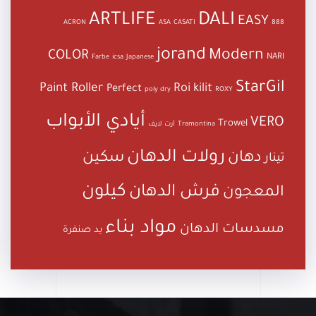
ARTLIFE
DALI
EASY
ACRON
ASA
CASATI
888
jorand
Modern
COLOR
NARI
Farbe
icsa
Japanese
StarGil
Paint Roller
Roi kilit
Perfect
poly dry
ROXY
أيادي الأبواب
VERO
Trowel
Tramontina
آرت لايف
رولات الدهان
دهان
سكين
تينار
كيلون
فرش الدهان
المعجون
مواد بناء
مسدسات الدهان
يد صنفرة