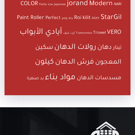
jorand
Modern
COLOR
NARI
Farbe
icsa
Japanese
StarGil
Paint Roller
Roi kilit
Perfect
poly dry
ROXY
أيادي الأبواب
VERO
Trowel
Tramontina
آرت لايف
رولات الدهان
دهان
سكين
تينار
كيلون
فرش الدهان
المعجون
مواد بناء
مسدسات الدهان
يد صنفرة