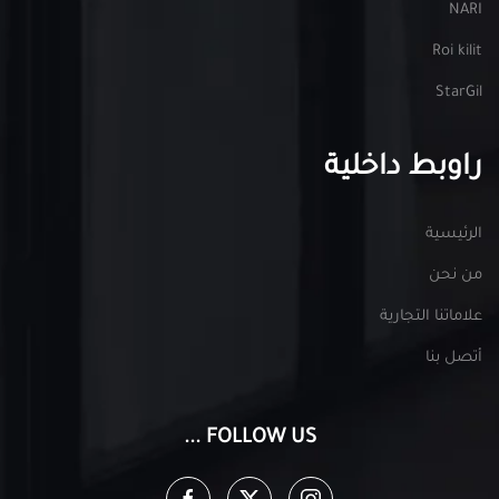
NARI
Roi kilit
StarGil
راوبط داخلية
الرئيسية
من نحن
علاماتنا التجارية
أتصل بنا
FOLLOW US ...