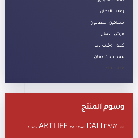
دهانات الديكور
رولات الدهان
سكاكين المعجون
فرش الدهان
كيلون وقلب باب
مسدسات دهان
مواد البناء
وسوم المنتج
ARTLIFE
DALI
EASY
ACRON
ASA
CASATI
888