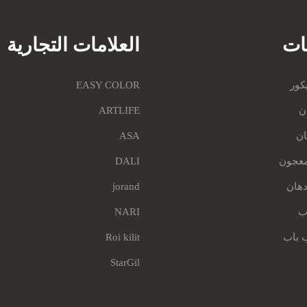
ات
العلامات التجارية
كور
EASY COLOR
ن
ARTLIFE
ان
ASA
معجون
DALI
هان
jorand
اب
NARI
 باب
Roi kilit
StarGil