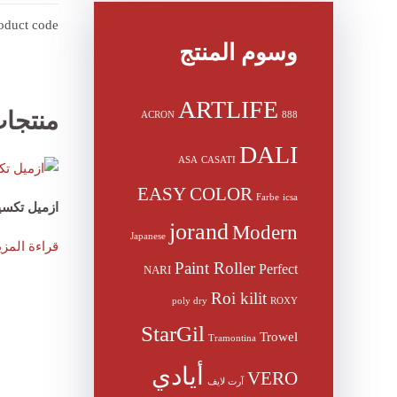
oduct code
وسوم المنتج
ARTLIFE
منتجا
ACRON
888
DALI
ASA
CASATI
EASY COLOR
Farbe
icsa
ازميل تكسي
jorand
Modern
Japanese
قراءة المزي
Paint Roller
Perfect
NARI
Roi kilit
poly dry
ROXY
StarGil
Trowel
Tramontina
أيادي
VERO
آرت لايف