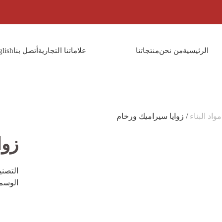
الرئيسية
من نحن
منتجاتنا
علاماتنا التجارية
أتصل بنا
glish
مواد البناء
/ زوايا سيراميك ورخام
زوا
التصن
الوسم