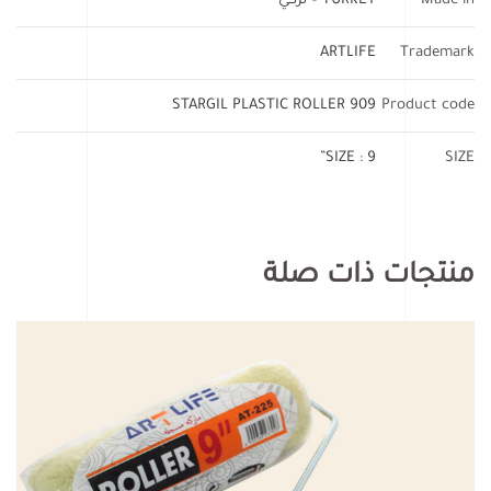
Made in
TURKEY – تركي
ARTLIFE
Trademark
STARGIL PLASTIC ROLLER 909
Product code
SIZE : 9”
SIZE
منتجات ذات صلة