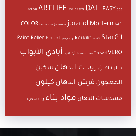
ARTLIFE
DALI
EASY
ACRON
ASA
CASATI
888
jorand
Modern
COLOR
NARI
Farbe
icsa
Japanese
StarGil
Paint Roller
Roi kilit
Perfect
poly dry
ROXY
أيادي الأبواب
VERO
Trowel
Tramontina
آرت لايف
رولات الدهان
دهان
سكين
تينار
كيلون
فرش الدهان
المعجون
مواد بناء
مسدسات الدهان
يد صنفرة