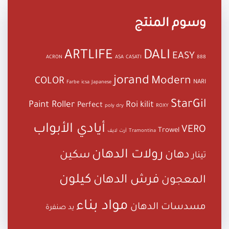
وسوم المنتج
ARTLIFE
DALI
EASY
ACRON
ASA
CASATI
888
jorand
Modern
COLOR
NARI
Farbe
icsa
Japanese
StarGil
Paint Roller
Roi kilit
Perfect
poly dry
ROXY
أيادي الأبواب
VERO
Trowel
Tramontina
آرت لايف
رولات الدهان
دهان
سكين
تينار
كيلون
فرش الدهان
المعجون
مواد بناء
مسدسات الدهان
يد صنفرة