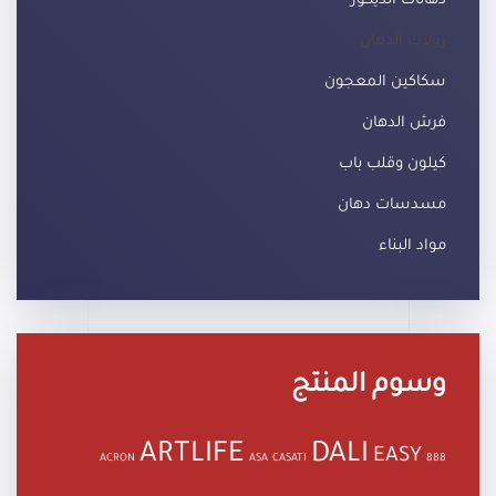
دهانات الديكور
رولات الدهان
سكاكين المعجون
فرش الدهان
كيلون وقلب باب
مسدسات دهان
مواد البناء
وسوم المنتج
ARTLIFE
DALI
EASY
ACRON
ASA
CASATI
888