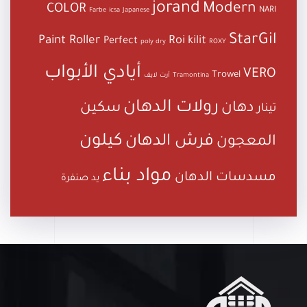
jorand
Modern
COLOR
NARI
Farbe
icsa
Japanese
StarGil
Paint Roller
Roi kilit
Perfect
poly dry
ROXY
أيادي الأبواب
VERO
Trowel
Tramontina
آرت لايف
رولات الدهان
دهان
سكين
تينار
كيلون
فرش الدهان
المعجون
مواد بناء
مسدسات الدهان
يد صنفرة