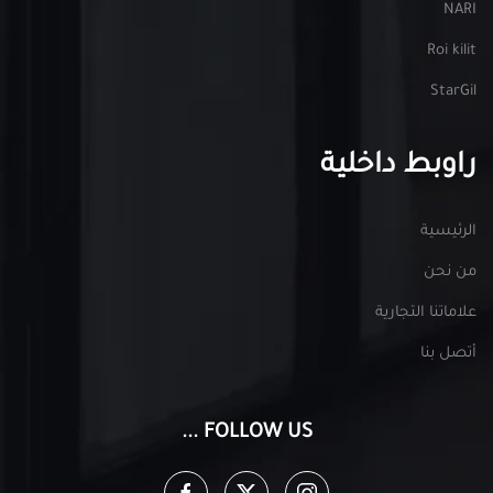
NARI
Roi kilit
StarGil
راوبط داخلية
الرئيسية
من نحن
علاماتنا التجارية
أتصل بنا
FOLLOW US ...