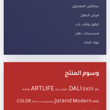
سكاكين المعجون
فرش الدهان
كيلون وقلب باب
مسدسات دهان
مواد البناء
وسوم المنتج
ARTLIFE
DALI
EASY
ACRON
ASA
CASATI
888
jorand
Modern
COLOR
NARI
Farbe
icsa
Japanese