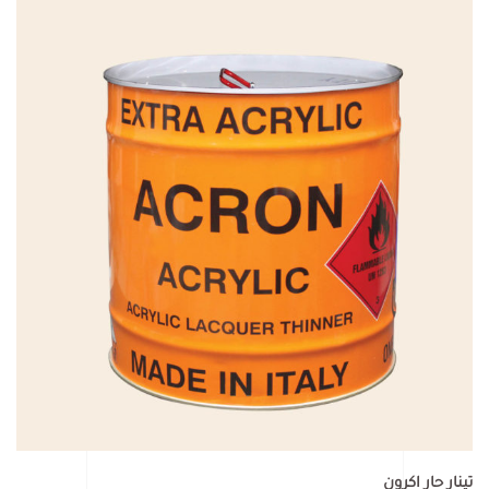
تينار حار اكرون