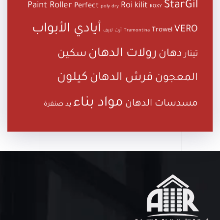
StarGil
Paint Roller
Roi kilit
Perfect
poly dry
ROXY
أيادي الأبواب
VERO
Trowel
Tramontina
آرت لايف
رولات الدهان
دهان
سكين
تينار
كيلون
فرش الدهان
المعجون
مواد بناء
مسدسات الدهان
يد صنفرة