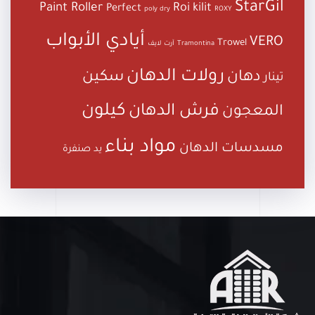
StarGil
Paint Roller
Roi kilit
Perfect
poly dry
ROXY
أيادي الأبواب
VERO
Trowel
Tramontina
آرت لايف
رولات الدهان
دهان
سكين
تينار
كيلون
فرش الدهان
المعجون
مواد بناء
مسدسات الدهان
يد صنفرة