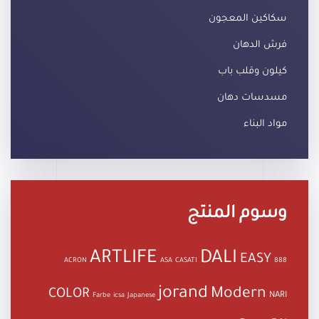
سكاكين المعجون
فرش الدهان
كيلون وقلب باب
مسدسات دهان
مواد البناء
وسوم المنتج
ARTLIFE
DALI
EASY
ACRON
ASA
CASATI
888
jorand
Modern
COLOR
NARI
Farbe
icsa
Japanese