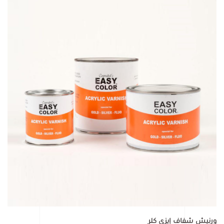
ورنيش شفاف إيزي كلر