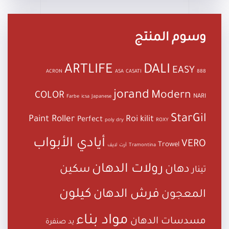
وسوم المنتج
ARTLIFE
DALI
EASY
ACRON
ASA
CASATI
888
jorand
Modern
COLOR
NARI
Farbe
icsa
Japanese
StarGil
Paint Roller
Roi kilit
Perfect
poly dry
ROXY
أيادي الأبواب
VERO
Trowel
Tramontina
آرت لايف
رولات الدهان
دهان
سكين
تينار
كيلون
فرش الدهان
المعجون
مواد بناء
مسدسات الدهان
يد صنفرة