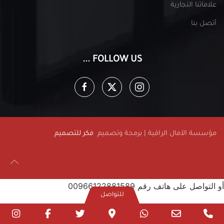
علاماتنا التجارية
أتصل بنا
FOLLOW US ...
مؤسسة الآمال الراقية | برمجة وتصميم
فكر للتصميم
أو التواصل على هاتف رقم 00966122881589
للتواصل
ram
facebook
twitter
Google
WhatsApp
Email
Phone