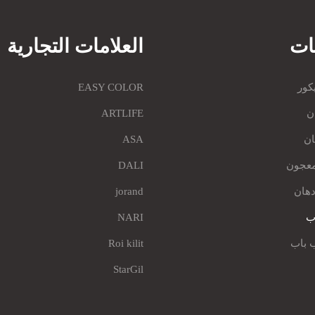
ات
العلامات التجارية
كور
EASY COLOR
ن
ARTLIFE
ان
ASA
معجون
DALI
هان
jorand
اب
NARI
 باب
Roi kilit
StarGil