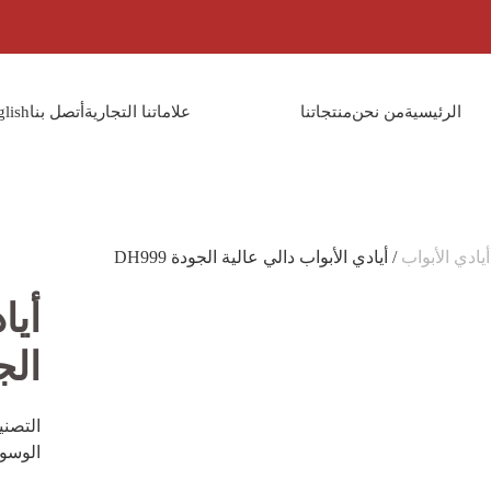
الرئيسية
من نحن
منتجاتنا
علاماتنا التجارية
أتصل بنا
glish
أيادي الأبواب
/ أيادي الأبواب دالي عالية الجودة DH999
أيا
الجود
التصن
الوسو