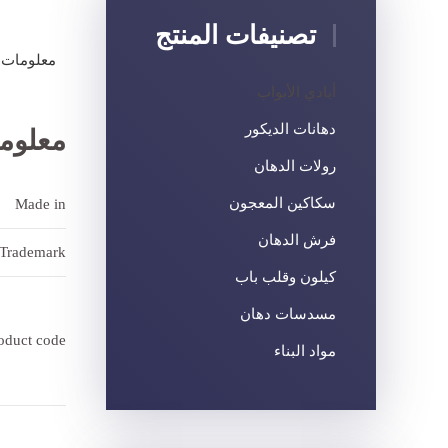
تصنيفات المنتج
معلومات 
أيادي الأبواب
دهانات الديكور
معلوم
رولات الدهان
سكاكين المعجون
Made in
فرش الدهان
Trademark
كيلون وقلب باب
مسدسات دهان
oduct code
مواد البناء