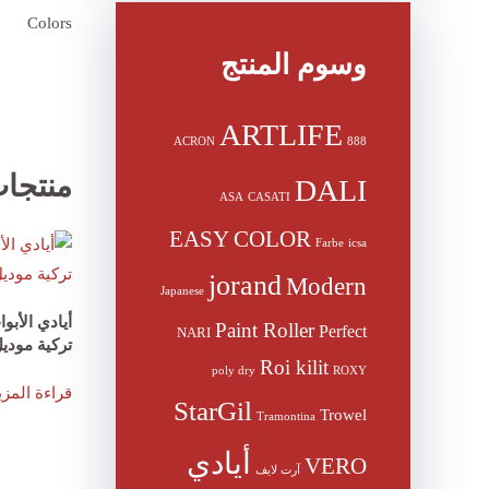
Colors
وسوم المنتج
ARTLIFE
ACRON
888
منتجا
DALI
ASA
CASATI
EASY COLOR
Farbe
icsa
jorand
Modern
Japanese
أيادي الأب
Paint Roller
Perfect
NARI
تركية موديل 1
Roi kilit
poly dry
ROXY
قراءة المزي
StarGil
Trowel
Tramontina
أيادي
VERO
آرت لايف