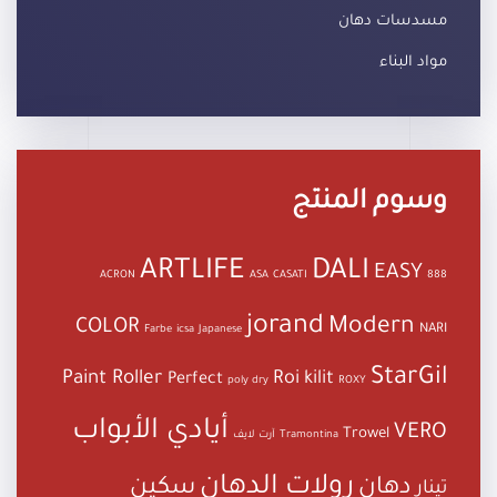
مسدسات دهان
مواد البناء
وسوم المنتج
ARTLIFE
DALI
EASY
ACRON
ASA
CASATI
888
jorand
Modern
COLOR
NARI
Farbe
icsa
Japanese
StarGil
Paint Roller
Roi kilit
Perfect
poly dry
ROXY
أيادي الأبواب
VERO
Trowel
Tramontina
آرت لايف
رولات الدهان
دهان
سكين
تينار