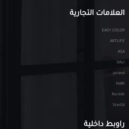
العلامات التجارية
EASY COLOR
ARTLIFE
ASA
DALI
jorand
NARI
Roi kilit
StarGil
راوبط داخلية