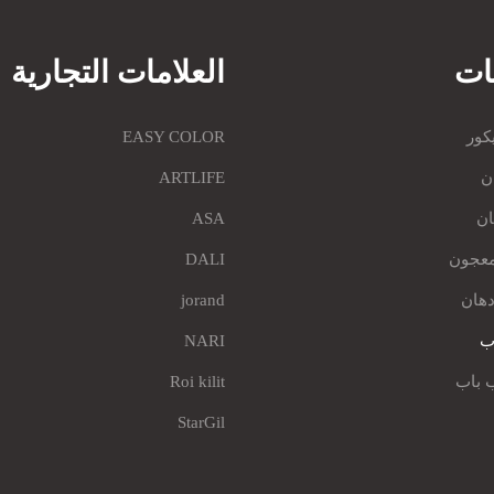
ات
العلامات التجارية
كور
EASY COLOR
ن
ARTLIFE
ان
ASA
معجون
DALI
هان
jorand
اب
NARI
 باب
Roi kilit
StarGil