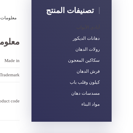
تصنيفات المنتج
معلومات 
أيادي الأبواب
دهانات الديكور
معلوم
رولات الدهان
سكاكين المعجون
Made in
فرش الدهان
Trademark
كيلون وقلب باب
مسدسات دهان
oduct code
مواد البناء