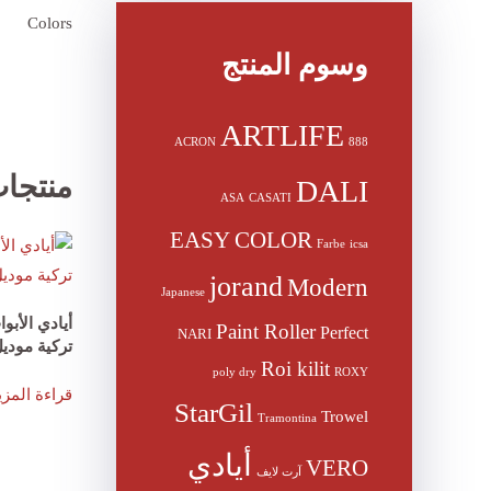
Colors
وسوم المنتج
ARTLIFE
ACRON
888
منتجا
DALI
ASA
CASATI
EASY COLOR
Farbe
icsa
jorand
Modern
Japanese
أيادي الأب
Paint Roller
Perfect
NARI
تركية موديل 1
Roi kilit
poly dry
ROXY
قراءة المزي
StarGil
Trowel
Tramontina
أيادي
VERO
آرت لايف