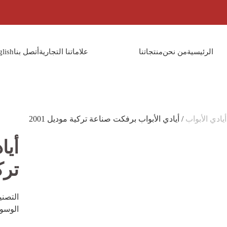
الرئيسية
من نحن
منتجاتنا
علاماتنا التجارية
أتصل بنا
glish
أيادي الأبواب
/ أيادي الأبواب برفكت صناعة تركية موديل 2001
أيا
تركي
التصن
الوسو