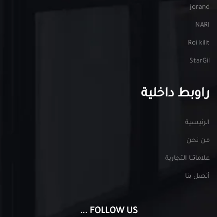
jorand
NARI
Roi kilit
StarGil
راوبط داخلية
الرئيسية
من نحن
علاماتنا التجارية
أتصل بنا
FOLLOW US ...