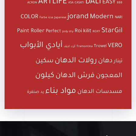
ARTLIFE
DALI
EASY
ACRON
ASA
CASATI
888
jorand
Modern
COLOR
NARI
Farbe
icsa
Japanese
StarGil
Paint Roller
Roi kilit
Perfect
poly dry
ROXY
أيادي الأبواب
VERO
Trowel
Tramontina
آرت لايف
رولات الدهان
دهان
سكين
تينار
كيلون
فرش الدهان
المعجون
مواد بناء
مسدسات الدهان
يد صنفرة