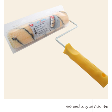
رول دهان نمري يد أصفر ٥٥٥