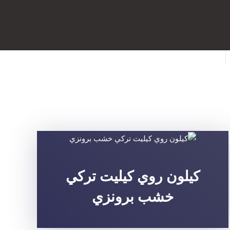
كيلون روي كيليت تركي
خشب برونزي