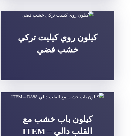
كيلون روي كيليت تركي
خشب فضي
كيلون باب خشب مع
القلب دالي ITEM –