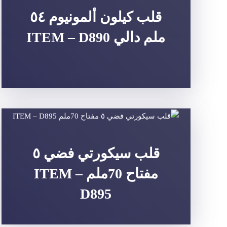
قلب كيلون ألمونيوم ٥٤
ملم دالي ITEM – D890
قلب سيكورتي فضي ٥
مفتاح 70ملم ITEM –
D895