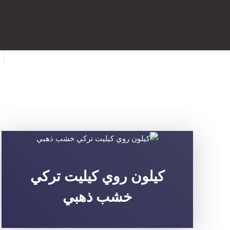
كيلون روي كيليت تركي
خشب ذهبي